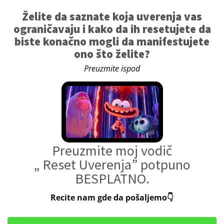
Želite da saznate koja uverenja vas
ograničavaju i kako da ih resetujete da
biste konačno mogli da manifestujete
ono što želite?
Preuzmite ispod
Preuzmite moj vodič
„ Reset Uverenja” potpuno
BESPLATNO.
Recite nam gde da pošaljemo👇