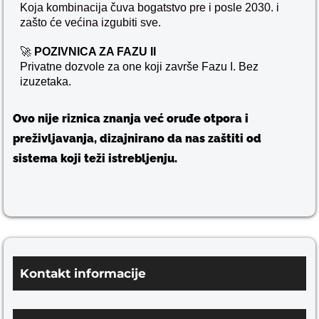
Koja kombinacija čuva bogatstvo pre i posle 2030. i
zašto će većina izgubiti sve.
🚀
POZIVNICA ZA FAZU II
Privatne dozvole za one koji završe Fazu I. Bez
izuzetaka.
Ovo nije riznica znanja već oruđe otpora i
preživljavanja, dizajnirano da nas zaštiti od
sistema koji teži istrebljenju.
Kontakt informacije