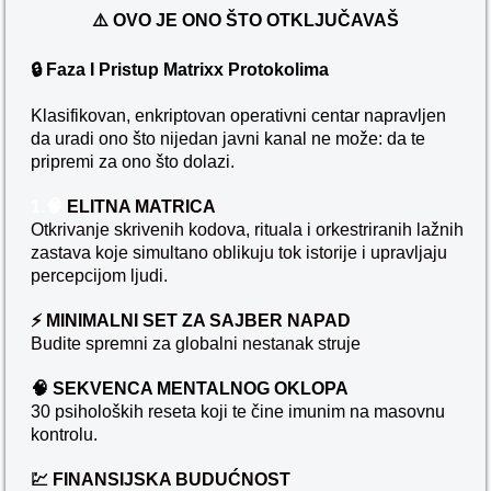
⚠️ OVO JE ONO ŠTO OTKLJUČAVAŠ
🔒 Faza I Pristup Matrixx Protokolima
Klasifikovan, enkriptovan operativni centar napravljen
da uradi ono što nijedan javni kanal ne može:
da te
pripremi za ono što dolazi.
1.🧠
ELITNA MATRICA
Otkrivanje skrivenih kodova, rituala i orkestriranih lažnih
zastava koje simultano oblikuju tok istorije i upravljaju
percepcijom ljudi.
⚡ MINIMALNI SET ZA SAJBER NAPAD
Budite spremni za globalni nestanak struje
🧠 SEKVENCA MENTALNOG OKLOPA
30 psiholoških reseta koji te čine imunim na masovnu
kontrolu.
💹 FINANSIJSKA BUDUĆNOST