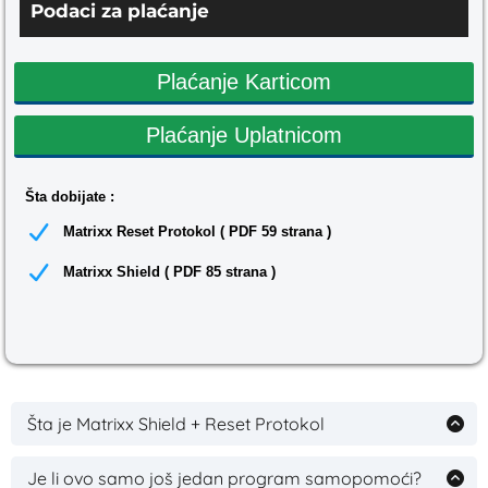
Podaci za plaćanje
Plaćanje Karticom
Plaćanje Uplatnicom
Šta dobijate :
Matrixx Reset Protokol ( PDF 59 strana )
Matrixx Shield ( PDF 85 strana )
Šta je Matrixx Shield + Reset Protokol
To je tridesetodnevni protokol za reset uma koji
razgrađuje iluzije i pretvara svesnost u oružje; nije
Je li ovo samo još jedan program samopomoći?