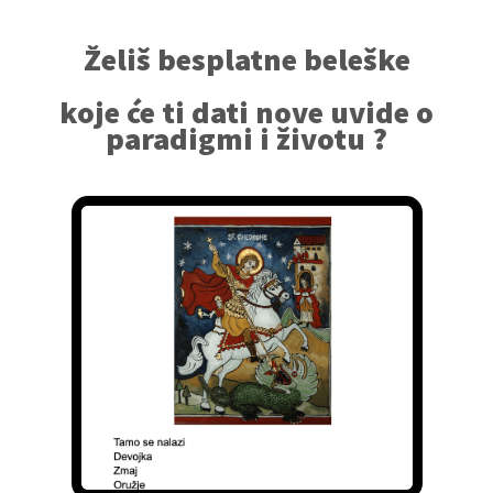
Želiš besplatne beleške
koje će ti dati nove uvide o
paradigmi i životu ?
Preuzmi ispod