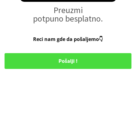
Preuzmi
potpuno besplatno.
Reci nam gde da pošaljemo👇
Pošalji !