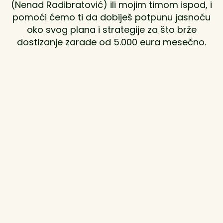
(Nenad Radibratović) ili mojim timom ispod, i
pomoći ćemo ti da dobiješ potpunu jasnoću
oko svog plana i strategije za što brže
dostizanje zarade od 5.000 eura mesečno.