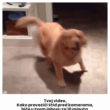
Tvoj video,
Kako prevazići Stid pred kamerama,
biće u tvom inboxu za 10 minuta.