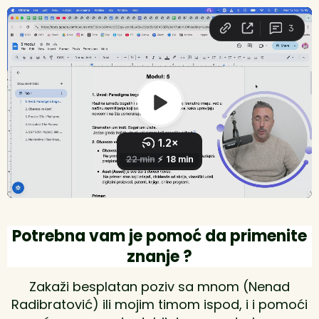
Potrebna vam je pomoć da primenite
znanje ?
Zakaži besplatan poziv sa mnom (Nenad
Radibratović) ili mojim timom ispod, i i pomoći