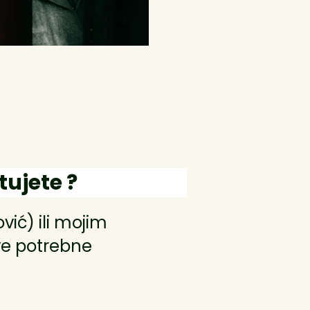
ujete ?
ić) ili mojim
ve potrebne