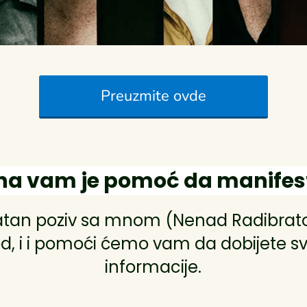
Preuzmite ovde
na vam je pomoć da manifest
atan poziv sa mnom (Nenad Radibratov
d, i i pomoći ćemo vam da dobijete s
informacije.