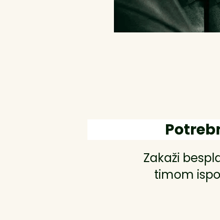
Potreb
Zakaži bespl
timom ispo