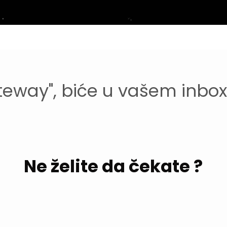
eway", biće u vašem inboxu
Ne želite da čekate ?