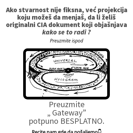
Ako stvarnost nije fiksna, već projekcija
koju možeš da menjaš, da li želiš
originalni CIA dokument koji objašnjava
kako se to radi ?
Preuzmite ispod
Preuzmite
„ Gateway”
potpuno BESPLATNO.
Recite nam gde da pošaljemo👇