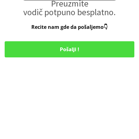
Preuzmite
vodič potpuno besplatno.
Recite nam gde da pošaljemo👇
Pošalji !