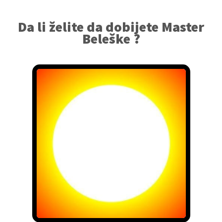
Da li želite da dobijete Master
Beleške ?
Preuzmite ispod