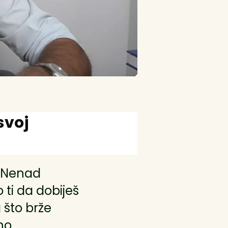
svoj
 (Nenad
 ti da dobiješ
 što brže
no.