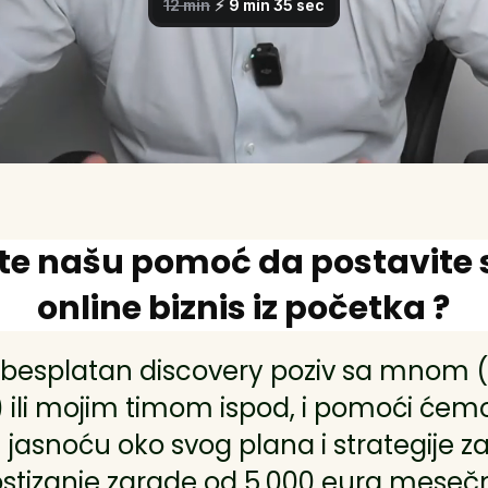
ite našu pomoć da postavite 
online biznis iz početka ?
 besplatan discovery poziv sa mnom
 ili mojim timom ispod, i pomoći ćemo
jasnoću oko svog plana i strategije za
stizanje zarade od 5.000 eura meseč