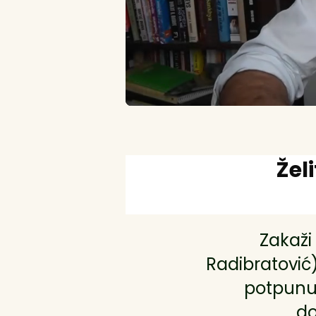
Žel
Zakaži
Radibratović)
potpunu 
do