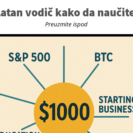
platan vodič kako da naučite
Preuzmite ispod