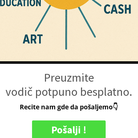
Preuzmite
vodič potpuno besplatno.
Recite nam gde da pošaljemo👇
Pošalji !